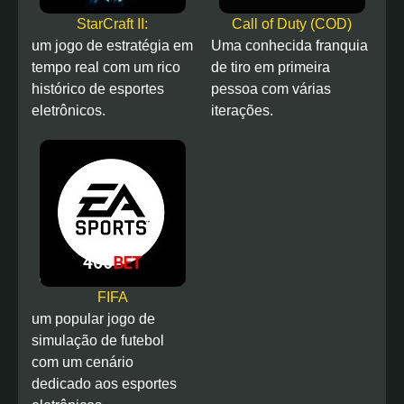
StarCraft II:
Call of Duty (COD)
um jogo de estratégia em
Uma conhecida franquia
tempo real com um rico
de tiro em primeira
histórico de esportes
pessoa com várias
eletrônicos.
iterações.
FIFA
um popular jogo de
simulação de futebol
com um cenário
dedicado aos esportes