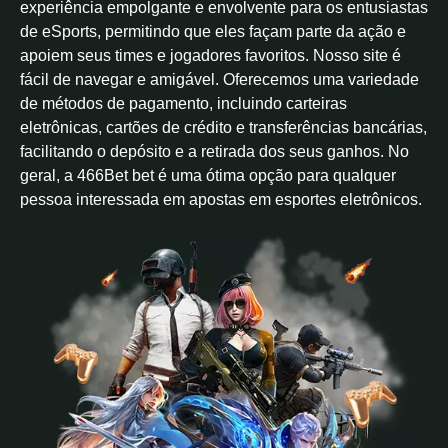
experiência empolgante e envolvente para os entusiastas
de eSports, permitindo que eles façam parte da ação e
apoiem seus times e jogadores favoritos. Nosso site é
fácil de navegar e amigável. Oferecemos uma variedade
de métodos de pagamento, incluindo carteiras
eletrônicas, cartões de crédito e transferências bancárias,
facilitando o depósito e a retirada dos seus ganhos. No
geral, a 466Bet bet é uma ótima opção para qualquer
pessoa interessada em apostas em esportes eletrônicos.