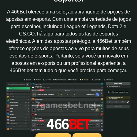
A 466Bet oferece uma seleção abrangente de opções de
apostas em e-sports. Com uma ampla variedade de jogos
para escolher, incluindo League of Legends, Dota 2 e
CS:GO, há algo para todos os fãs de esportes
eletrônicos. Além das apostas pré-jogo, a 466Bet também
oferece opções de apostas ao vivo para muitos de seus
eventos de e-sports. Portanto, seja você um novato em
apostas em e-sports ou um profissional experiente, a
466Bet bet tem tudo o que você precisa para começar.